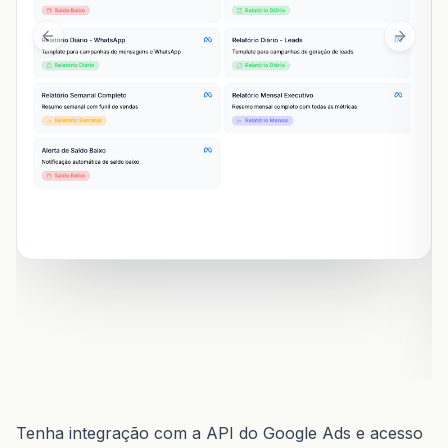
Previous slide
Next sl
Tenha integração com a API do Google Ads e acesso