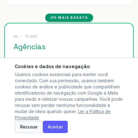
O MAIS BARATO
04
· PLANO
Agências
299,90
Cookies e dados de navegação
R$
/mês
Usamos cookies essenciais para manter você
Para grandes operações
conectado. Com sua permissão, usamos também
cookies de análise e publicidade que compartilham
identificadores de navegação com Google e Meta
para medir e otimizar nossas campanhas. Você pode
Comecar Agora
recusar sem perder nenhuma funcionalidade e
mudar de ideia quando quiser.
Ler a Política de
Privacidade
DESTAQUES
Recusar
Aceitar
Até 50 clientes