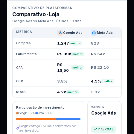
COMPARATIVO DE PLATAFORMAS
Comparativo · Loja
Google Ads vs Meta Ads · últimos 30 dias
MÉTRICA
Google Ads
Meta Ads
1.247
823
Compras
melhor
R$ 89k
R$ 54k
Faturamento
melhor
R$
R$ 22,10
CPA
melhor
18,50
3.8%
4.9%
CTR
melhor
4.2x
3.1x
ROAS
melhor
Participação de investimento
WINNER
Google Ads
Google 62%
Meta 38%
Google entrega 1.5x mais conversões por
+1.1x ROAS
real investido.