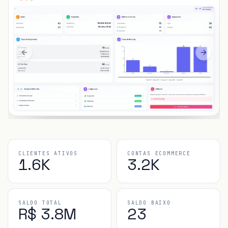
Previous slide
Next sl
CLIENTES ATIVOS
CONTAS ECOMMERCE
1.6K
3.2K
SALDO TOTAL
SALDO BAIXO
R$ 3.8M
23