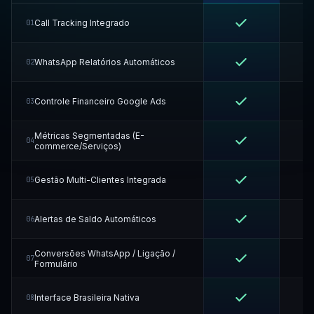
Call Tracking Integrado
01
WhatsApp Relatórios Automáticos
02
Controle Financeiro Google Ads
03
Métricas Segmentadas (E-
04
commerce/Serviços)
Gestão Multi-Clientes Integrada
05
Alertas de Saldo Automáticos
06
Conversões WhatsApp / Ligação /
07
Formulário
Interface Brasileira Nativa
08